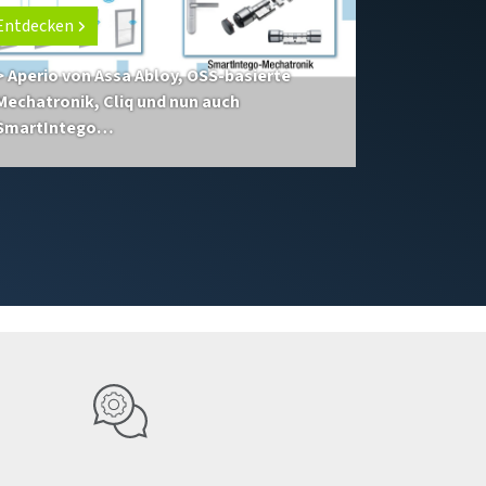
Entdecken
> Aperio von Assa Abloy, OSS-basierte
Mechatronik, Cliq und nun auch
SmartIntego…