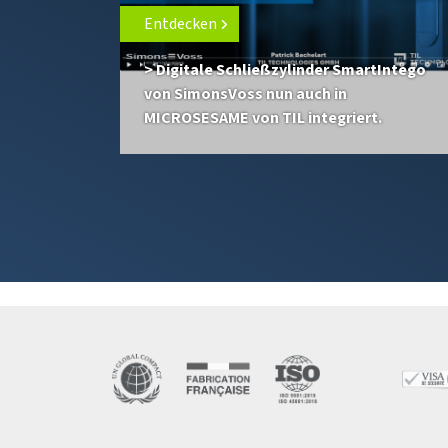
Entdecken
> Digitale Schließzylinder SmartIntego
von SimonsVoss nun auch in
MICROSESAME von TIL integriert.