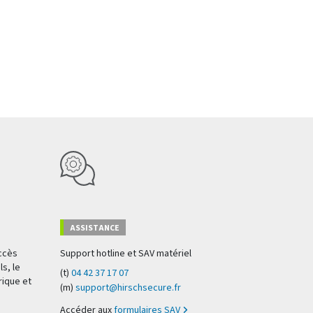
ASSISTANCE
accès
Support hotline et SAV matériel
s, le
(t)
04 42 37 17 07
rique et
(m)
support@hirschsecure.fr
Accéder aux
formulaires SAV