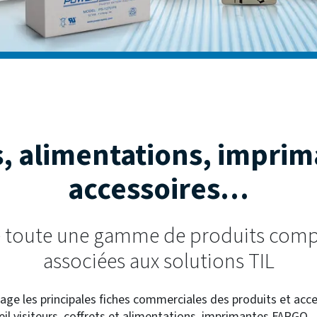
s, alimentations, imprim
accessoires…
e toute une gamme de produits comp
associées aux solutions TIL
age les principales fiches commerciales des produits et acc
l visiteurs, coffrets et alimentations, imprimantes FARGO...