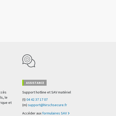
ASSISTANCE
accès
Support hotline et SAV matériel
s, le
(t)
04 42 37 17 07
rique et
(m)
support@hirschsecure.fr
Accéder aux
formulaires SAV