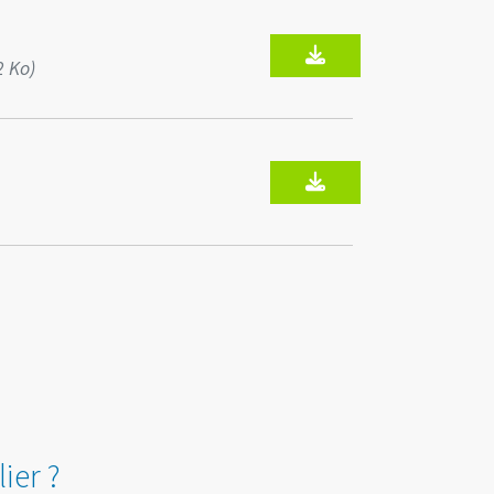
2 Ko)
ier ?