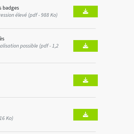
s badges
ssion élevé (pdf - 988 Ko)
ès
lisation possible (pdf - 1,2
416 Ko)