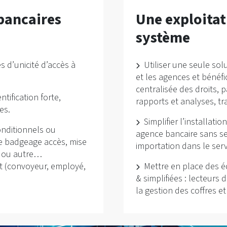
bancaires
Une exploitat
système
 d’unicité d’accès à
Utiliser une seule sol
et les agences et bénéfi
centralisée des droits, 
tification forte,
rapports et analyses, t
es.
Simplifier l’installat
onditionnels ou
agence bancaire sans se
re badgeage accès, mise
importation dans le serv
» ou autre…
t (convoyeur, employé,
Mettre en place des 
& simplifiées : lecteurs 
la gestion des coffres e