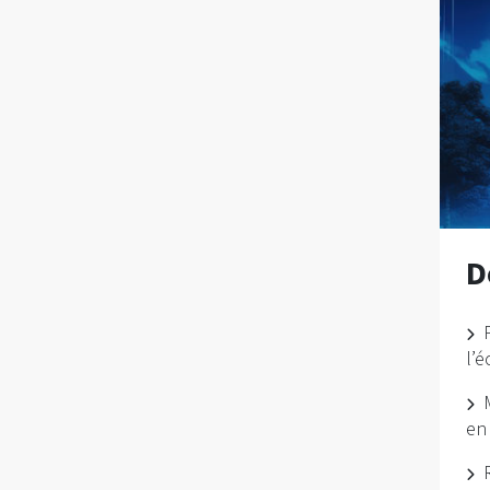
D
l’é
en